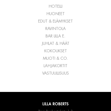
HOTELLI
HUONEET
EDUT & ELÄMYKSET
RAVINTOLA
BAR LILLA E.
JUHLAT & HÄÄT
KOKOUKSET
MUOTI & CO.
LAHJAKORTIT
VASTUULLISUUS
LILLA ROBERTS