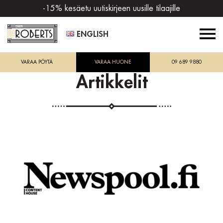
-15% kesäetu uutiskirjeen uusille tilaajille
ENGLISH
VARAA PÖYTÄ
VARAA HUONE
09 689 9880
Artikkelit