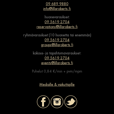
09 689 9880
info@lillaroberts.fi
huonevaraukset:
09 5619 2704
reservations@lillaroberts.fi
ryhmävaraukset (10 huonetta tai enemmän)
09 5619 2704
groups@lillaroberts.fi
kokous- ja tapahtumavaraukset:
09 5619 2704
events@lillaroberts.fi
Puhelut 0,84 €/min + pvm/mpm
Medialle & vaikuttajille