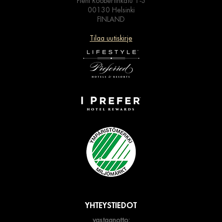
Pieni Roobertinkatu 1-3
00130 Helsinki
FINLAND
Tilaa uutiskirje
YHTEYSTIEDOT
vastaanotto: