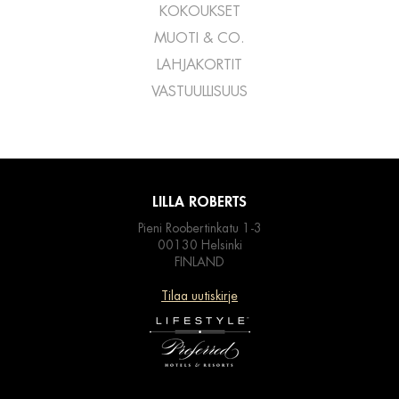
KOKOUKSET
MUOTI & CO.
LAHJAKORTIT
VASTUULLISUUS
LILLA ROBERTS
Pieni Roobertinkatu 1-3
00130 Helsinki
FINLAND
Tilaa uutiskirje