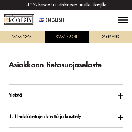
-15% kesäetu uutiskirjeen uusille tilaajille
ENGLISH
VARAA PÖYTÄ
VARAA HUONE
09 689 9880
Asiakkaan tietosuojaseloste
+
Yleistä
+
1. Henkilötietojen käyttö ja käsittely