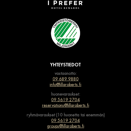
YHTEYSTIEDOT
vastaanotto:
09 689 9880
info@lillaroberts.fi
huonevaraukset:
09 5619 2704
reservations@lillaroberts.fi
ryhmävaraukset (10 huonetta tai enemmän)
09 5619 2704
groups@lillaroberts.fi