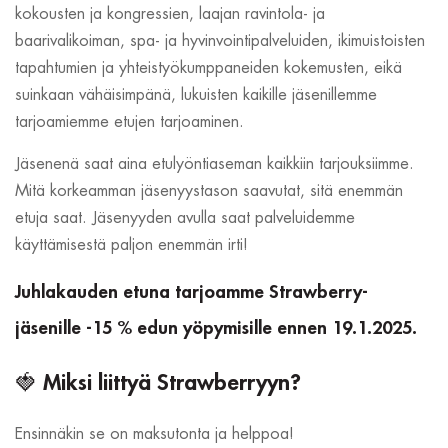
kokousten ja kongressien, laajan ravintola- ja
baarivalikoiman, spa- ja hyvinvointipalveluiden, ikimuistoisten
tapahtumien ja yhteistyökumppaneiden kokemusten, eikä
suinkaan vähäisimpänä, lukuisten kaikille jäsenillemme
tarjoamiemme etujen tarjoaminen.
Jäsenenä saat aina etulyöntiaseman kaikkiin tarjouksiimme.
Mitä korkeamman jäsenyystason saavutat, sitä enemmän
etuja saat. Jäsenyyden avulla saat palveluidemme
käyttämisestä paljon enemmän irti!
Juhlakauden etuna tarjoamme Strawberry-
jäsenille -15 % edun yöpymisille ennen 19.1.2025.
🍓 Miksi liittyä Strawberryyn?
Ensinnäkin se on maksutonta ja helppoa!