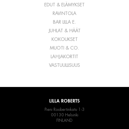
EDUT & ELÄMYKSET
RAVINTOLA
BAR LILLA E.
JUHLAT & HÄÄT
KOKOUKSET
MUOTI & CO.
LAHJAKORTIT
VASTUULLISUUS
LILLA ROBERTS
Pieni Roobertinkatu 1-3
00130 Helsinki
FINLAND