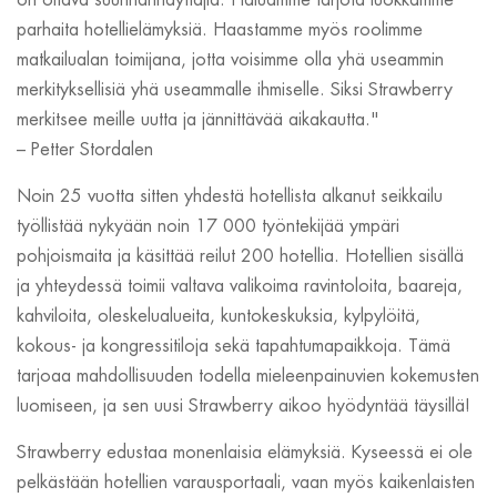
on oltava suunnannäyttäjiä. Haluamme tarjota luokkamme
parhaita hotellielämyksiä. Haastamme myös roolimme
matkailualan toimijana, jotta voisimme olla yhä useammin
merkityksellisiä yhä useammalle ihmiselle. Siksi Strawberry
merkitsee meille uutta ja jännittävää aikakautta."
– Petter Stordalen
Noin 25 vuotta sitten yhdestä hotellista alkanut seikkailu
työllistää nykyään noin 17 000 työntekijää ympäri
pohjoismaita ja käsittää reilut 200 hotellia. Hotellien sisällä
ja yhteydessä toimii valtava valikoima ravintoloita, baareja,
kahviloita, oleskelualueita, kuntokeskuksia, kylpylöitä,
kokous- ja kongressitiloja sekä tapahtumapaikkoja. Tämä
tarjoaa mahdollisuuden todella mieleenpainuvien kokemusten
luomiseen, ja sen uusi Strawberry aikoo hyödyntää täysillä!
Strawberry edustaa monenlaisia elämyksiä. Kyseessä ei ole
pelkästään hotellien varausportaali, vaan myös kaikenlaisten