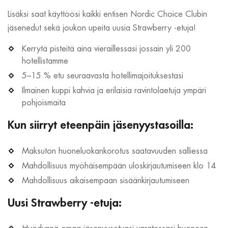
Lisäksi saat käyttöösi kaikki entisen Nordic Choice Clubin
jäsenedut sekä joukon upeita uusia Strawberry -etuja!
Kerrytä pisteitä aina vieraillessasi jossain yli 200
hotellistamme
5–15 % etu seuraavasta hotellimajoituksestasi
Ilmainen kuppi kahvia ja erilaisia ravintolaetuja ympäri
pohjoismaita
Kun siirryt eteenpäin jäsenyystasoilla:
Maksuton huoneluokankorotus saatavuuden salliessa
Mahdollisuus myöhäisempään uloskirjautumiseen klo 14
Mahdollisuus aikaisempaan sisäänkirjautumiseen
Uusi Strawberry -etuja: