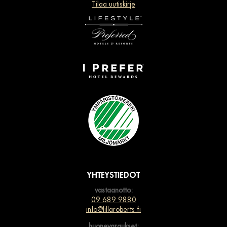
Tilaa uutiskirje
YHTEYSTIEDOT
vastaanotto:
09 689 9880
info@lillaroberts.fi
huonevaraukset: