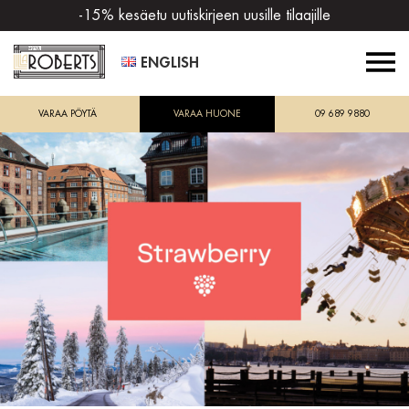
-15% kesäetu uutiskirjeen uusille tilaajille
ENGLISH
VARAA PÖYTÄ
VARAA HUONE
09 689 9880