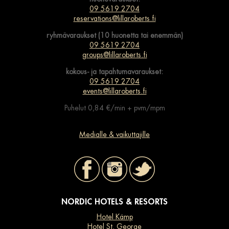
09 5619 2704
reservations@lillaroberts.fi
ryhmävaraukset (10 huonetta tai enemmän)
09 5619 2704
groups@lillaroberts.fi
kokous- ja tapahtumavaraukset:
09 5619 2704
events@lillaroberts.fi
Puhelut 0,84 €/min + pvm/mpm
Medialle & vaikuttajille
NORDIC HOTELS & RESORTS
Hotel Kämp
Hotel St. George