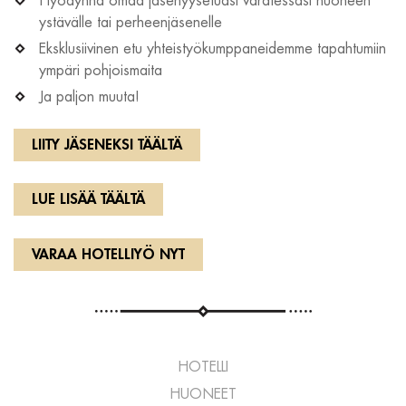
Hyödynnä omaa jäsenyysetuasi varatessasi huoneen
ystävälle tai perheenjäsenelle
Eksklusiivinen etu yhteistyökumppaneidemme tapahtumiin
ympäri pohjoismaita
Ja paljon muuta!
LIITY JÄSENEKSI TÄÄLTÄ
LUE LISÄÄ TÄÄLTÄ
VARAA HOTELLIYÖ NYT
HOTELLI
HUONEET