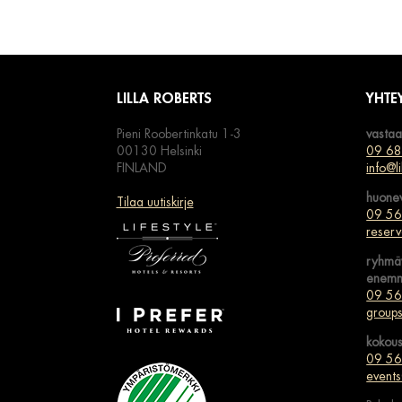
LILLA ROBERTS
YHTE
Pieni Roobertinkatu 1-3
vastaa
00130 Helsinki
09 6
FINLAND
info@li
huonev
Tilaa uutiskirje
09 5
reserv
ryhmäv
enem
09 5
groups
kokous
09 5
events