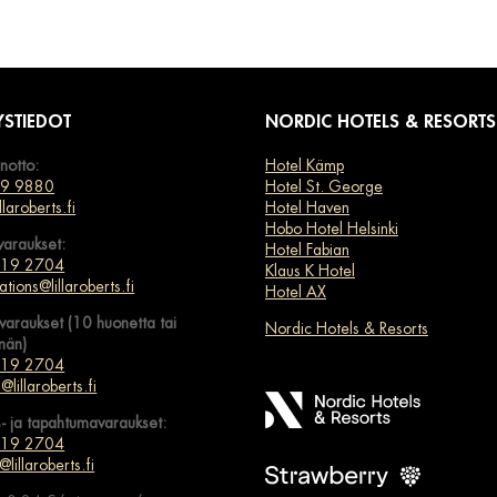
YSTIEDOT
NORDIC HOTELS & RESORTS
notto:
Hotel Kämp
89 9880
Hotel St. George
llaroberts.fi
Hotel Haven
Hobo Hotel Helsinki
araukset:
Hotel Fabian
619 2704
Klaus K Hotel
ations@lillaroberts.fi
Hotel AX
araukset (10 huonetta tai
Nordic Hotels & Resorts
män)
619 2704
@lillaroberts.fi
- ja tapahtumavaraukset:
619 2704
@lillaroberts.fi