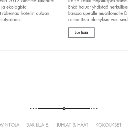
odesta 2017 olemme tukeneet
Katso kaikki majoituspakettim
 ja ekologista
Ehkä haluat yhdistää herkullisen
 rakentaa hotellin aulaan
kanssa upealle muotilomalle De
elutyötään.
romanttisia elämyksiä vain sinul
Lue lisää
AVINTOLA
BAR LILLA E.
JUHLAT & HÄÄT
KOKOUKSET