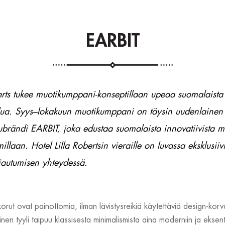
EARBIT
erts tukee muotikumppani-konseptillaan upeaa suomalaista
lua
.
Syys–lokakuun muotikumppani on täysin uudenlainen
brändi EARBIT, joka edustaa suomalaista innovatiivista m
llaan. Hotel Lilla Robertsin vieraille on luvassa eksklusiiv
jautumisen yhteydessä.
rut ovat painottomia, ilman lävistysreikiä käytettäviä design-korv
nen tyyli taipuu klassisesta minimalismista aina moderniin ja eksen