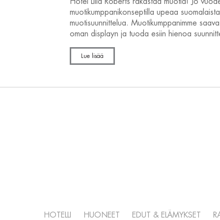
Hotel Lilla Roberts rakastaa muotia! Jo vu
muotikumppanikonseptilla upeaa suomalaista
muotisuunnittelua. Muotikumppanimme saavat
oman displayn ja tuoda esiin hienoa suunnitt
Lue lisää
HOTELLI
HUONEET
EDUT & ELÄMYKSET
R