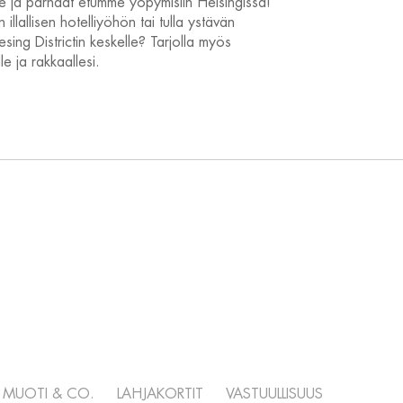
me ja parhaat etumme yöpymisiin Helsingissä!
 illallisen hotelliyöhön tai tulla ystävän
sing Districtin keskelle? Tarjolla myös
le ja rakkaallesi.
MUOTI & CO.
LAHJAKORTIT
VASTUULLISUUS