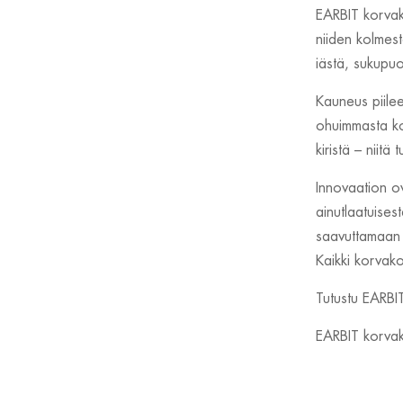
EARBIT korvako
niiden kolmest
iästä, sukupuol
Kauneus piile
ohuimmasta ko
kiristä – niitä
Innovaation ov
ainutlaatuises
saavuttamaan t
Kaikki korvak
Tutustu EARBIT
EARBIT korvak