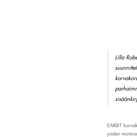
Lilla Rob
suunnitte
korvakoru
parhaimmi
sisäänkir
EARBIT korvako
joiden moninai