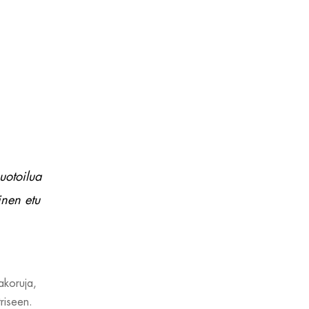
uotoilua
inen etu
akoruja,
triseen.