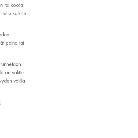
in tai koota
eltu kaikille
ehden
t paina tai
 tunnetaan
t on valittu
yden välillä.
l