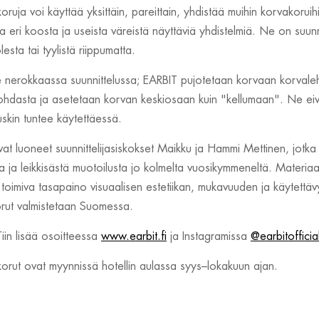
ruja voi käyttää yksittäin, pareittain, yhdistää muihin korvakoruih
a eri koosta ja useista väreistä näyttäviä yhdistelmiä. Ne on suunnit
esta tai tyylistä riippumatta.
e nerokkaassa suunnittelussa; EARBIT pujotetaan korvaan korval
hdasta ja asetetaan korvan keskiosaan kuin "kellumaan". Ne eivä
 tuskin tuntee käytettäessä.
at luoneet suunnittelijasiskokset Maikku ja Hammi Mettinen, jotka
ta ja leikkisästä muotoilusta jo kolmelta vuosikymmeneltä. Materiaali
oimiva tasapaino visuaalisen estetiikan, mukavuuden ja käytettävy
orut valmistetaan Suomessa.
iin lisää osoitteessa
www.earbit.fi
ja Instagramissa
@earbitofficia
orut ovat myynnissä hotellin aulassa syys–lokakuun ajan.