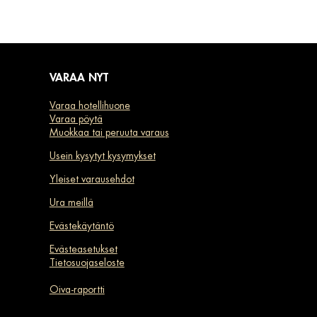
VARAA NYT
Varaa hotellihuone
Varaa pöytä
Muokkaa tai peruuta varaus
Usein kysytyt kysymykset
Yleiset varausehdot
Ura meillä
Evästekäytäntö
Evästeasetukset
Tietosuojaseloste
Oiva-raportti