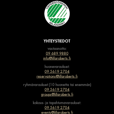
YHTEYSTIEDOT
vastaanotto:
09 689 9880
info@lillaroberts.fi
huonevaraukset:
09 5619 2704
reservations@lillaroberts.fi
ryhmävaraukset (10 huonetta tai enemmän)
09 5619 2704
groups@lillaroberts.fi
kokous- ja tapahtumavaraukset:
09 5619 2704
events@lillaroberts.fi