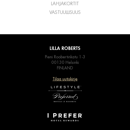
LAHJAKORTIT
VASTUULLISUUS
LILLA ROBERTS
Pieni Roobertinkatu 1-3
00130 Helsinki
FINLAND
Tilaa uutiskirje