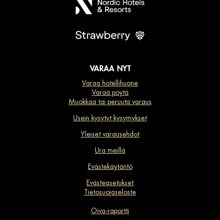
VARAA NYT
Varaa hotellihuone
Varaa pöytä
Muokkaa tai peruuta varaus
Usein kysytyt kysymykset
Yleiset varausehdot
Ura meillä
Evästekäytäntö
Evästeasetukset
Tietosuojaseloste
Oiva-raportti