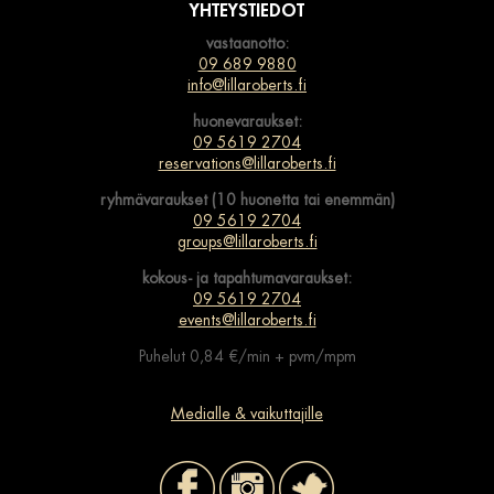
YHTEYSTIEDOT
vastaanotto:
09 689 9880
info@lillaroberts.fi
huonevaraukset:
09 5619 2704
reservations@lillaroberts.fi
ryhmävaraukset (10 huonetta tai enemmän)
09 5619 2704
groups@lillaroberts.fi
kokous- ja tapahtumavaraukset:
09 5619 2704
events@lillaroberts.fi
Puhelut 0,84 €/min + pvm/mpm
Medialle & vaikuttajille