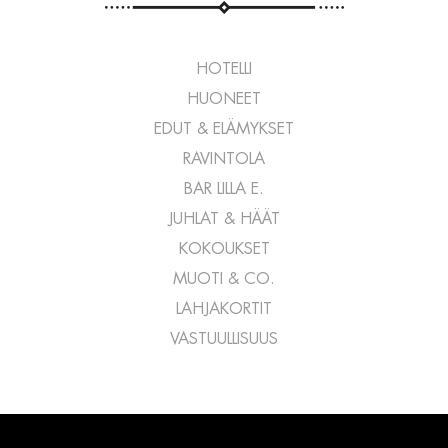
HOTELLI
HUONEET
EDUT & ELÄMYKSET
RAVINTOLA
BAR LILLA E.
JUHLAT & HÄÄT
KOKOUKSET
MUOTI & CO.
LAHJAKORTIT
VASTUULLISUUS