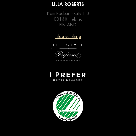
LILLA ROBERTS
Pieni Roobertinkatu 1-3
00130 Helsinki
FINLAND
Tilaa uutiskirje