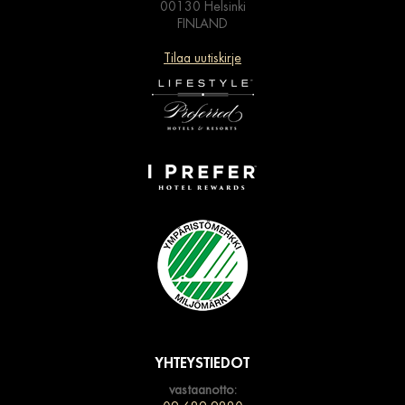
00130 Helsinki
FINLAND
Tilaa uutiskirje
YHTEYSTIEDOT
vastaanotto: