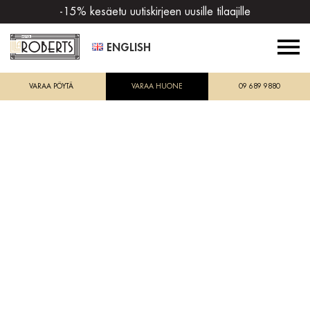
-15% kesäetu uutiskirjeen uusille tilaajille
ENGLISH
VARAA PÖYTÄ
VARAA HUONE
09 689 9880