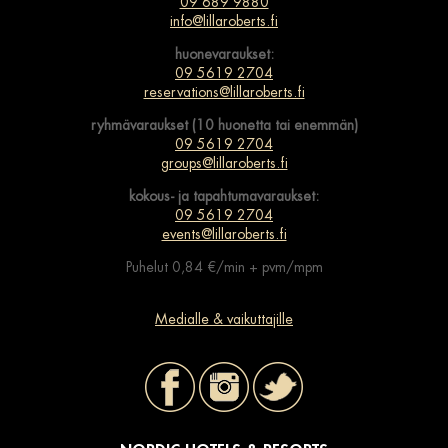
09 689 9880
info@lillaroberts.fi
huonevaraukset:
09 5619 2704
reservations@lillaroberts.fi
ryhmävaraukset (10 huonetta tai enemmän)
09 5619 2704
groups@lillaroberts.fi
kokous- ja tapahtumavaraukset:
09 5619 2704
events@lillaroberts.fi
Puhelut 0,84 €/min + pvm/mpm
Medialle & vaikuttajille