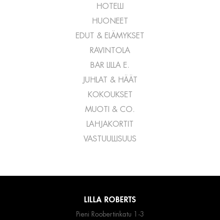
HOTELLI
HUONEET
EDUT & ELÄMYKSET
RAVINTOLA
BAR LILLA E.
JUHLAT & HÄÄT
KOKOUKSET
MUOTI & CO.
LAHJAKORTIT
VASTUULLISUUS
LILLA ROBERTS
Pieni Roobertinkatu 1-3