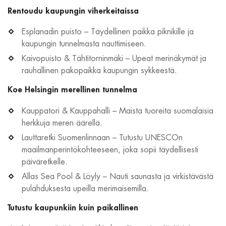
Rentoudu kaupungin viherkeitaissa
Esplanadin puisto – Täydellinen paikka piknikille ja
kaupungin tunnelmasta nauttimiseen.
Kaivopuisto & Tähtitorninmäki – Upeat merinäkymät ja
rauhallinen pakopaikka kaupungin sykkeestä.
Koe Helsingin merellinen tunnelma
Kauppatori & Kauppahalli – Maista tuoreita suomalaisia
herkkuja meren äärellä.
Lauttaretki Suomenlinnaan – Tutustu UNESCOn
maailmanperintökohteeseen, joka sopii täydellisesti
päiväretkelle.
Allas Sea Pool & Löyly – Nauti saunasta ja virkistävästä
pulahduksesta upeilla merimaisemilla.
Tutustu kaupunkiin kuin paikallinen