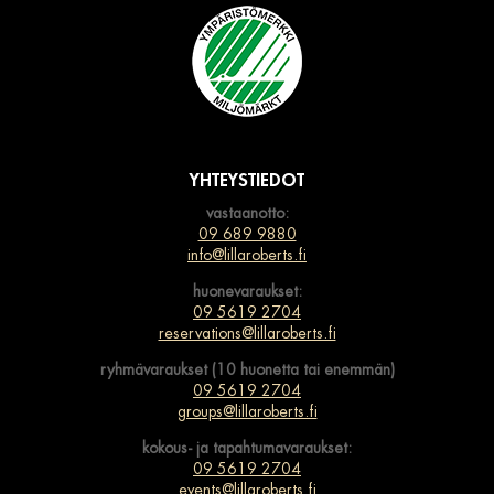
YHTEYSTIEDOT
vastaanotto:
09 689 9880
info@lillaroberts.fi
huonevaraukset:
09 5619 2704
reservations@lillaroberts.fi
ryhmävaraukset (10 huonetta tai enemmän)
09 5619 2704
groups@lillaroberts.fi
kokous- ja tapahtumavaraukset:
09 5619 2704
events@lillaroberts.fi