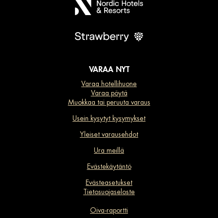
VARAA NYT
Varaa hotellihuone
Varaa pöytä
Muokkaa tai peruuta varaus
Usein kysytyt kysymykset
Yleiset varausehdot
Ura meillä
Evästekäytäntö
Evästeasetukset
Tietosuojaseloste
Oiva-raportti