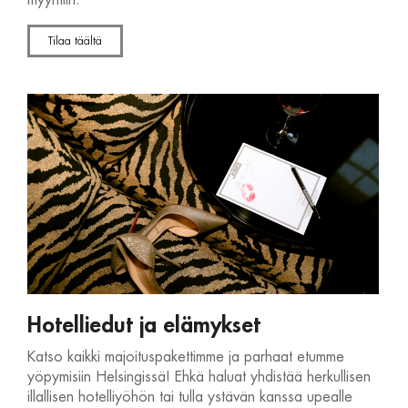
myyntiin.
Tilaa täältä
Hotelliedut ja elämykset
Katso kaikki majoituspakettimme ja parhaat etumme
yöpymisiin Helsingissä! Ehkä haluat yhdistää herkullisen
illallisen hotelliyöhön tai tulla ystävän kanssa upealle