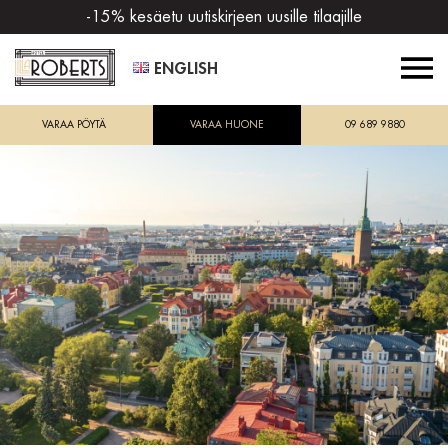
-15% kesäetu uutiskirjeen uusille tilaajille
ENGLISH
VARAA PÖYTÄ
VARAA HUONE
09 689 9880