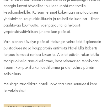
energia luovat täydelliset puitteet unohtumattomille
kesälomahetkille. Kutsumme sinut kokemaan ainutlaatuisen
yhdistelmän kaupunkikulttuuria ja rauhallista luontoa – ilman
paahtavaa kuumuutta, väenpaljoutta ja helposti
ympäristöystävällisen junamatkan päässä.
Vain pienen kävelyn päässä Helsingin vehreästä Esplanadin
puistoalueesta ja kauppatorin antimista Hotel Lilla Roberts
tarjoaa lomaasi rentoa luksusta. Aloitat päivän rakastetulla
monipuolisella aamiaisellamme, käyt tekemässä tehokkaan
treenin kompaktilla kuntosalillamme ja olet valmis päivän
seikkailuun.
Helsingin muodikkain hotelli toivottaa sinut seurueesi kera
tervetulleeksi!