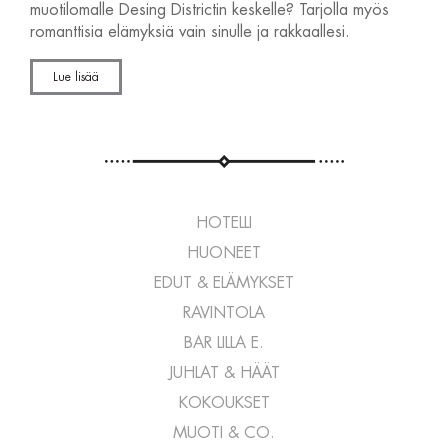
muotilomalle Desing Districtin keskelle? Tarjolla myös
romanttisia elämyksiä vain sinulle ja rakkaallesi.
Lue lisää
HOTELLI
HUONEET
EDUT & ELÄMYKSET
RAVINTOLA
BAR LILLA E.
JUHLAT & HÄÄT
KOKOUKSET
MUOTI & CO.