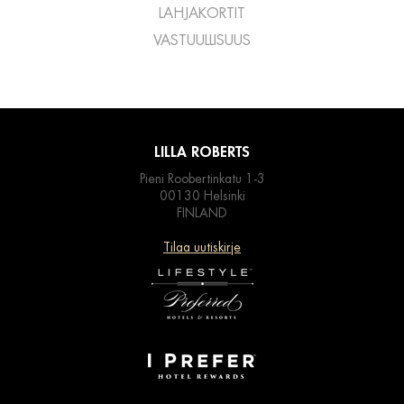
LAHJAKORTIT
VASTUULLISUUS
LILLA ROBERTS
Pieni Roobertinkatu 1-3
00130 Helsinki
FINLAND
Tilaa uutiskirje