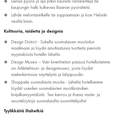
Lainaa pyörä ja aja pitkin kauniita rantareittejä tai
kaupungin halki kulkevaa Baanan pyörätietä.
Lähde melontaretkelle tai suppaamaan ja koe Helsinki
vesiltä käsin.
Kulttuuria, taidetta ja designia
Design District - Sukella suomalaisen muotoilun
maailmaan ja löydä ainutlaatuisia tuotteita pienistä
myymälöistä hotellin läheltä.
Design Museo – Vain kivenheiton päässä hotellistamme
on Arkkitehtuuri- ja designmuseo, josta löydät
mielenkiintoisia näyttelyitä ja lahjapuodin.
Shoppaile suomalaista muotia - Läheltä hotelliamme
löydät useiden suomalaisten muotibrändien
kivijalkamyymälöitä. Tee kierros ja ihania vaate- ja
asustelöytöjä suomalaisilta suunnittelijoilta!
Tyylikkäitä iltahetkiä