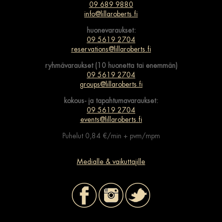
09 689 9880
info@lillaroberts.fi
huonevaraukset:
09 5619 2704
reservations@lillaroberts.fi
ryhmävaraukset (10 huonetta tai enemmän)
09 5619 2704
groups@lillaroberts.fi
kokous- ja tapahtumavaraukset:
09 5619 2704
events@lillaroberts.fi
Puhelut 0,84 €/min + pvm/mpm
Medialle & vaikuttajille