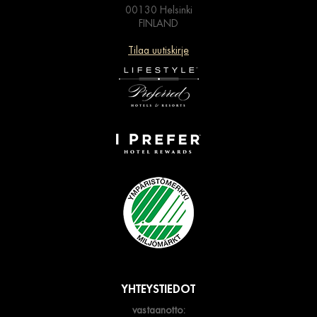
00130 Helsinki
FINLAND
Tilaa uutiskirje
YHTEYSTIEDOT
vastaanotto: