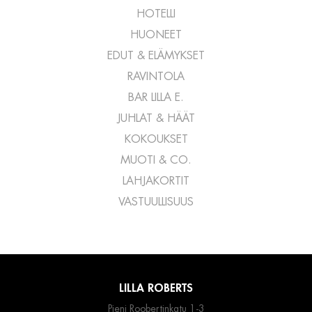
HOTELLI
HUONEET
EDUT & ELÄMYKSET
RAVINTOLA
BAR LILLA E.
JUHLAT & HÄÄT
KOKOUKSET
MUOTI & CO.
LAHJAKORTIT
VASTUULLISUUS
LILLA ROBERTS
Pieni Roobertinkatu 1-3