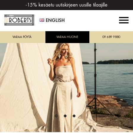
-15% kesäetu uutiskirjeen uusille tilaajille
ENGLISH
VARAA PÖYTÄ
VARAA HUONE
09 689 9880