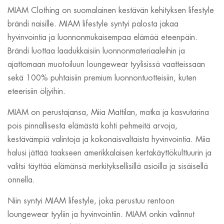
MIAM Clothing on suomalainen kestävän kehityksen lifestyle
brändi naisille. MIAM lifestyle syntyi palosta jakaa
hyvinvointia ja luonnonmukaisempaa elämää eteenpäin.
Brändi luottaa laadukkaisiin luonnonmateriaaleihin ja
ajattomaan muotoiluun loungewear tyylisissä vaatteissaan
sekä 100% puhtaisiin premium luonnontuotteisiin, kuten
eteerisiin öljyihin.
MIAM on perustajansa, Miia Mattilan, matka ja kasvutarina
pois pinnallisesta elämästä kohti pehmeitä arvoja,
kestävämpiä valintoja ja kokonaisvaltaista hyvinvointia. Miia
halusi jättää taakseen amerikkalaisen kertakäyttökulttuurin ja
valitsi täyttää elämänsä merkityksellisillä asioilla ja sisäisellä
onnella.
Niin syntyi MIAM lifestyle, joka perustuu rentoon
loungewear tyyliin ja hyvinvointiin. MIAM onkin valinnut